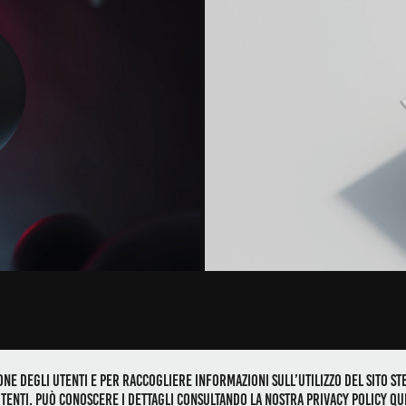
IN VIAGGIO CLA
ne degli utenti e per raccogliere informazioni sull’utilizzo del sito stes
/ Headquarters: Corso Cangrande 16 / I-37017 Lazise, Vr / P.I.: IT0436151
enti. Può conoscere i dettagli consultando la nostra privacy policy qui.